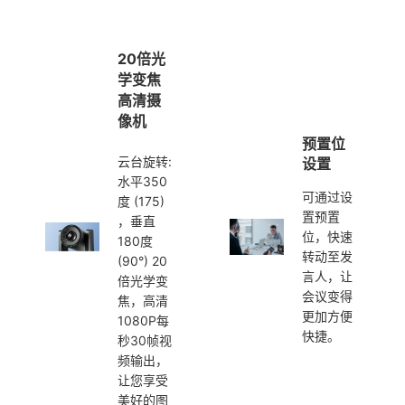
20倍光
学变焦
高清摄
像机
预置位
云台旋转:
设置
水平350
可通过设
度 (175)
置预置
，垂直
位，快速
180度
转动至发
(90°) 20
言人，让
倍光学变
会议变得
焦，高清
更加方便
1080P每
快捷。
秒30帧视
频输出，
让您享受
美好的图