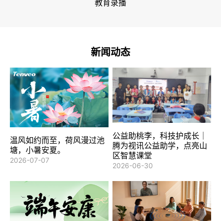
教育录播
新闻动态
公益助桃李，科技护成长｜
温风如约而至，荷风漫过池
腾为视讯公益助学，点亮山
塘，小暑安夏。
区智慧课堂
2026-07-07
2026-06-30