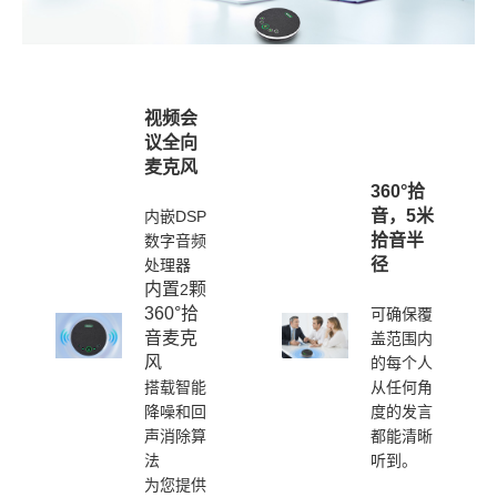
视频会
议全向
麦克风
360°
拾
音，5米
内嵌
DSP
拾音半
数字音频
径
处理器
内置
颗
2
360°拾
可确保覆
音麦克
盖范围内
风
的每个人
从任何角
搭载智能
度的发言
降噪和回
都能清晰
声消除算
听到。
法
为您提供