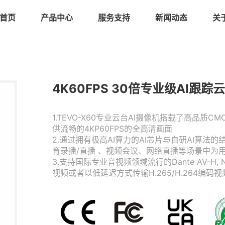
首页
产品中心
服务支持
新闻动态
关
4K60FPS 30倍专业级AI跟
1.TEVO-X60专业云台AI摄像机搭载了高品质CM
供流畅的4KP60FPS的全高清画面
2.通过拥有极高AI算力的AI芯片与自研AI算法
育录播/直播 、视频会议、网络直播等场景中为
3.支持国际专业音视频领域流行的Dante AV-H, N
视频或者以低延迟方式传输H.265/H.264编码视