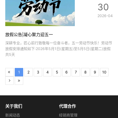
30
2026-04
放假公告|凝心聚力迎五一
深耕专业，匠心前行致敬每一位奋斗者，五一劳动节快乐！劳动节
放假安排通知如下:2026年5月1日(星期五)至5月5日(星期二)放假
共5天
1
2
3
4
5
6
7
8
9
10
关于我们
代理合作
新闻动态
经销商管理