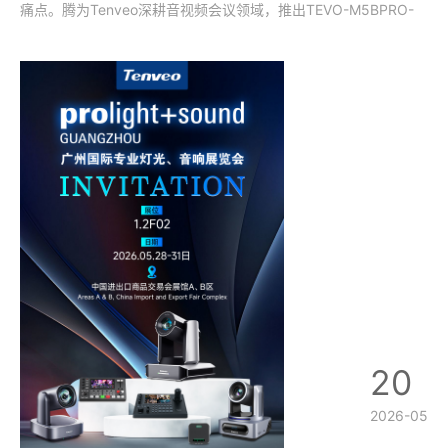
痛点。腾为Tenveo深耕音视频会议领域，推出TEVO-M5BPRO-
EX专业无线全向麦克风，以8阵列AI拾音、超长续航、三模极速连
接、全平台全系统兼容的硬核配置，覆盖小型洽谈室、中型会议
室、居家办公、差
20
2026-05