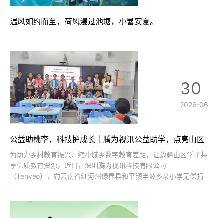
温风如约而至，荷风漫过池塘，小暑安夏。
30
2026-06
公益助桃李，科技护成长｜腾为视讯公益助学，点亮山区
智慧课堂
为助力乡村教育振兴、缩小城乡数字教育差距，让边疆山区学子共
享优质教育资源，近日，深圳腾为视讯科技有限公司
（Tenveo），向云南省红河州绿春县和平镇半坡乡某小学无偿捐
赠全套高清音视频会议教学设备，以专业视听科技赋能乡村智慧课
堂建设，为山区教育数字化升级注入新动能。绿春县半坡乡地处滇
南深山，村寨分散、交通闭塞，属于典型的