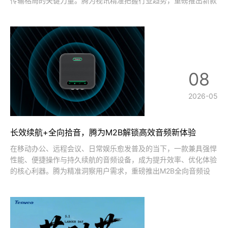
传输格局的关键力量。腾为视讯精准把握行业趋势，重磅推出新款
4K NDI®|HX3 PTZ摄像机，以4K超清影像、NDI智传技术、AI智
能云台、全接口兼容四大核心实力，打破传统设备局限，为会议、
录播
08
2026-05
长效续航+全向拾音，腾为M2B解锁高效音频新体验
在移动办公、远程会议、日常娱乐愈发普及的当下，一款兼具强悍
性能、便捷操作与持久续航的音频设备，成为提升效率、优化体验
的核心利器。腾为精准洞察用户需求，重磅推出M2B全向音频设
备，凭借超长续航、专业拾音、极简连接三大核心优势，完美适配
商务会议、线上学习、休闲娱乐等多元场景，重新定义便携音频设
备使用标准。超大容量续航，全天