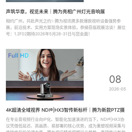
声筑华章，视览未来｜腾为亮相广州灯光音响展
相约广州，共赴声光之约✨腾为视讯携多款爆款视听设备强势参
展，前沿技术、实用方案现场实景体验，恭候莅临观展洽谈！展位
号：1.2F02期待2026年5月28-31日与您会面！
08
2026-05
4K超清全域视界 NDI®|HX3智传新标杆｜腾为新款PTZ摄
像机深度解读
在专业音视频行业向IP化、智能化加速演进的当下，NDI®|HX3协
议凭借低延迟、高画质、易部署的核心优势，成为重塑视频采集与