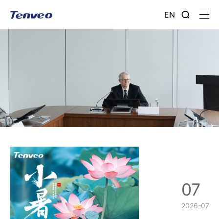
EN
07
2026-07