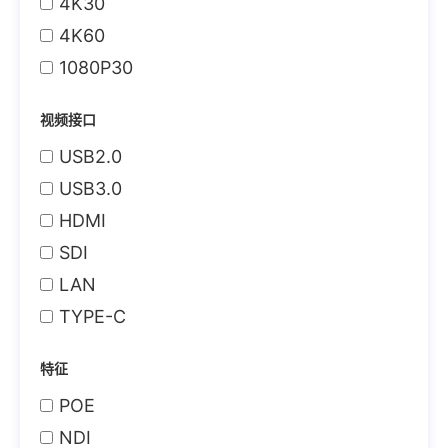
4K30
4K60
1080P30
视频接口
USB2.0
USB3.0
HDMI
SDI
LAN
TYPE-C
特征
POE
NDI