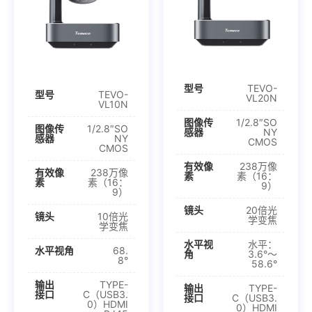
型号
TEVO-
型号
TEVO-
VL20N
VL10N
图像传
1/2.8″SO
图像传
1/2.8″SO
感器
NY
感器
NY
CMOS
CMOS
有效像
238万像
有效像
238万像
素
素（16：
素
素（16：
9）
9）
镜头
20倍光
镜头
10倍光
学变焦
学变焦
水平视
水平：
水平视角
68.
角
3.6°～
8°
58.6°
输出
TYPE-
输出
TYPE-
接口
C（USB3.
接口
C（USB3.
0）HDMI
0）HDMI