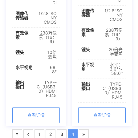
DI
图像传
1/2.8″SO
图像传
1/2.8″SO
感器
NY
传感器
NY
CMOS
CMOS
有效像
238万像
有效像
238万像
素
素（16：
素
素（16：
9）
9）
镜头
20倍光
镜头
10倍
学变焦
变焦
水平视
水平：
水平视角
68.
角
3.6°～
8°
58.6°
输出
TYPE-
输出
TYPE-
接口
C（USB3.
接口
C（USB3.
0）HDMI
0）HDMI
RJ45
RJ45
查看详情
查看详情
1
2
3
4