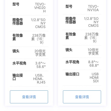
型号
TEVO-
型号
TEVO-
VHD20
NV10A
H
图像传
1/2.8″SO
图像传
1/2.8″SO
传感器
NY
传感器
NY
CMOS
CMOS
有效像
238万像
有效像
238万像
素
素（16：
素
素（16：
9）
9）
镜头
10倍光
镜头
20倍光
学变焦
学变焦
水平视角
8.8°～
水平视角
3.6°～
68.8°
58.6°
输出接口
USB
输出接
USB、
HDMI
口
HDMI、
SDI
RJ45
查看详情
查看详情