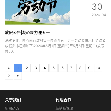
30
2026-04
放假公告|凝心聚力迎五一
深耕专业，匠心前行致敬每一位奋斗者，五一劳动节快乐！劳动节
放假安排通知如下:2026年5月1日(星期五)至5月5日(星期二)放假
共5天
1
2
3
4
5
6
7
8
9
10
关于我们
代理合作
新闻动态
经销商管理