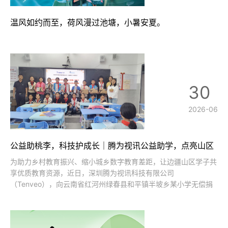
温风如约而至，荷风漫过池塘，小暑安夏。
30
2026-06
公益助桃李，科技护成长｜腾为视讯公益助学，点亮山区
智慧课堂
为助力乡村教育振兴、缩小城乡数字教育差距，让边疆山区学子共
享优质教育资源，近日，深圳腾为视讯科技有限公司
（Tenveo），向云南省红河州绿春县和平镇半坡乡某小学无偿捐
赠全套高清音视频会议教学设备，以专业视听科技赋能乡村智慧课
堂建设，为山区教育数字化升级注入新动能。绿春县半坡乡地处滇
南深山，村寨分散、交通闭塞，属于典型的