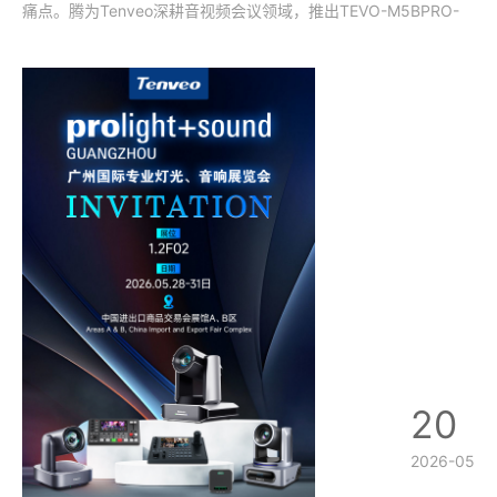
痛点。腾为Tenveo深耕音视频会议领域，推出TEVO-M5BPRO-
EX专业无线全向麦克风，以8阵列AI拾音、超长续航、三模极速连
接、全平台全系统兼容的硬核配置，覆盖小型洽谈室、中型会议
室、居家办公、差
20
2026-05