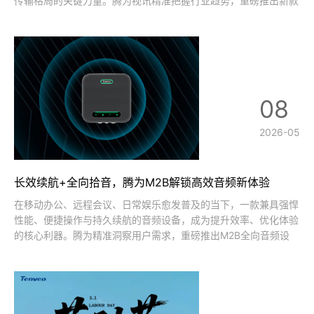
传输格局的关键力量。腾为视讯精准把握行业趋势，重磅推出新款
4K NDI®|HX3 PTZ摄像机，以4K超清影像、NDI智传技术、AI智
能云台、全接口兼容四大核心实力，打破传统设备局限，为会议、
录播
08
2026-05
长效续航+全向拾音，腾为M2B解锁高效音频新体验
在移动办公、远程会议、日常娱乐愈发普及的当下，一款兼具强悍
性能、便捷操作与持久续航的音频设备，成为提升效率、优化体验
的核心利器。腾为精准洞察用户需求，重磅推出M2B全向音频设
备，凭借超长续航、专业拾音、极简连接三大核心优势，完美适配
商务会议、线上学习、休闲娱乐等多元场景，重新定义便携音频设
备使用标准。超大容量续航，全天