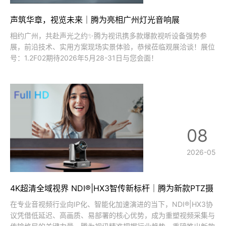
声筑华章，视览未来｜腾为亮相广州灯光音响展
相约广州，共赴声光之约✨腾为视讯携多款爆款视听设备强势参
展，前沿技术、实用方案现场实景体验，恭候莅临观展洽谈！展位
号：1.2F02期待2026年5月28-31日与您会面！
08
2026-05
4K超清全域视界 NDI®|HX3智传新标杆｜腾为新款PTZ摄
像机深度解读
在专业音视频行业向IP化、智能化加速演进的当下，NDI®|HX3协
议凭借低延迟、高画质、易部署的核心优势，成为重塑视频采集与