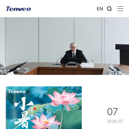
EN
07
2026-07