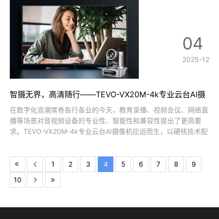
04
2025-12
智摄无界，高清随行——TEVO-VX20M-4k专业云台AI摄
像机重塑场景体验
在数字化浪潮席卷各行各业的今天，教育录播、视频会议、网络直
播等场景对音视频设备的专业性、智能性和兼容性提出了更高要
求。TEVO-VX20M-4k专业云台AI摄像机应运而生，以硬核技术配
置为支撑，将高品质成像、智能AI交互与专业协议支持融为一体，
为不同场景下的用户带来超越期待的使用体验，重新定义专业级云
台摄像机的核心价值
1
2
3
4
5
6
7
8
9
10