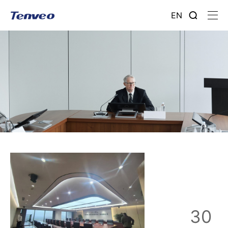
EN
30