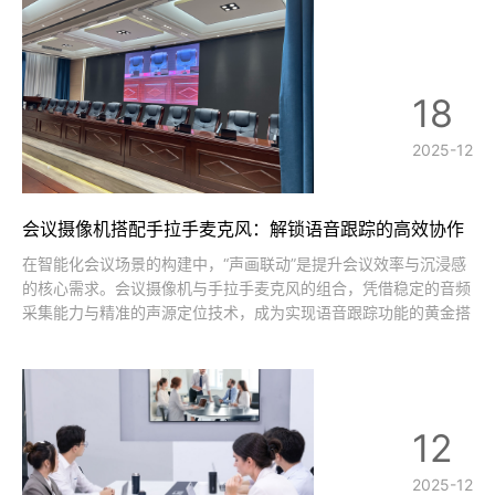
18
2025-12
会议摄像机搭配手拉手麦克风：解锁语音跟踪的高效协作
新体验
在智能化会议场景的构建中，“声画联动”是提升会议效率与沉浸感
的核心需求。会议摄像机与手拉手麦克风的组合，凭借稳定的音频
采集能力与精准的声源定位技术，成为实现语音跟踪功能的黄金搭
档。相较于普通麦克风，手拉手麦克风系统以标准化的串联方式、
清晰的拾音效果和灵活的拓展性，能与会议摄像机无缝协作，实现
“发言即追踪，声停画稳”的智
12
2025-12