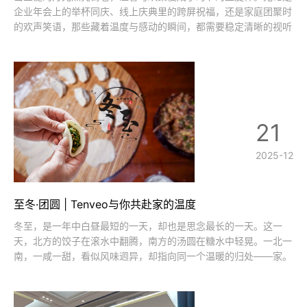
企业年会上的举杯同庆、线上庆典里的跨屏祝福，还是家庭团聚时
的欢声笑语，那些藏着温度与感动的瞬间，都需要稳定清晰的视听
技术作为载体，才能精准传递、长久留存。Tenveo 始终坚守技术
初心，以专业级音视频解决方案，为每一场圣诞盛典保驾护航，让
美好从不缺席。在多元化的
21
2025-12
至冬·团圆 | Tenveo与你共赴家的温度
冬至，是一年中白昼最短的一天，却也是思念最长的一天。这一
天，北方的饺子在滚水中翻腾，南方的汤圆在糖水中轻晃。一北一
南，一咸一甜，看似风味迥异，却指向同一个温暖的归处——家。
在Tenveo，我们相信：真正的仪式感，并非千篇一律，而是尊重
每一份在地的情感、每一处风土的记忆。就像“南圆北饺”，形式虽
异，心意相通。那里面包裹的