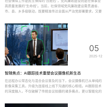
社会保障工作是民生保障的“压舱石”，党风廉政建设则是社保事业
高质量发展的“生命线”。当前，社保领域党风廉政建设需贯通省、
市、县、乡多级联动，既要精准传达全面从严治党部署要求，又要
聚焦基金监管、服务经办等廉政风险重点领域强化教育监督。腾为
视讯凭借深耕音视频领域的技术积淀，以专业会议解决方案为社保
系统党风廉政建设工作会议赋
05
2025-12
智随焦点：AI跟踪技术重塑会议摄像机新生态
在远程办公常态化与混合会议普及的当下，会议摄像机已从单纯的
影像采集工具，升级为连接线上线下沟通的核心枢纽。AI跟踪技术
的深度融入，不仅破解了传统会议拍摄的诸多痛点，更以智能化的
精准捕捉，为各类会议场景打造了高效、专业且沉浸式的沟通体
验，成为会议摄像机技术升级的核心方向。解放人力，实现会议拍
摄“无人化”高效运作传统会议拍