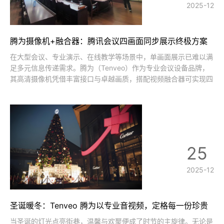
2025-12
腾为摄像机+融合器：腾讯会议四画面同步展示终极方案
在大型会议、专业演示、在线教学等场景中，单画面展示已难以满
足多元信息传递需求。腾为（Tenveo）作为专业会议设备品牌，
其高清摄像机凭借丰富接口与卓越画质，搭配视频融合器可实现四
画面同步呈现，完美解决多视角展示痛点。本文将从设备选型、连
接部署、软件设置、场景应用四大维度，详解整套实现方案。一、
核心设备选型：匹配性决定展
25
2025-12
圣诞暖冬：Tenveo 腾为以专业音视频，定格每一份珍贵
瞬间
当圣诞的灯光点亮街巷，温馨与欢聚便成了时节的主旋律。无论是