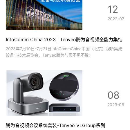
12
2023-07
InfoComm China 2023 | Tenveo腾为音视频全能力集结
诚邀您共赴北京之约
2023年7月19日-7月21日InfoCommChina中国（北京）视听集成
设备与技术展览会，Tenveo腾为与您不见不散！
08
2023-06
腾为音视频会议系统套装-Tenveo VLGroup系列