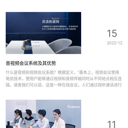
得了更多支持我们的客户。2022年初，我们推出了TEVO-
VA300C，这是一款用于个人和商务视频会议的网络摄像头。与
VA300B
15
2022-12
音视频会议系统及其优势
什么是音频和视频会议系统？根据定义，“基本上，视频会议使用
电信技术，使用户能够通过视频和音频传输同时从不同地点相互连
接。或者我们可以说，这是一种在线会议，人们通过视听通话进行
现场会面。视频会议也被称为视频电话会议”。近年来，由于新冠
肺炎的传播，许多公司要求员工在家工作。这导致了视频会议软件
和相关产品的繁荣。事实上，即使
11