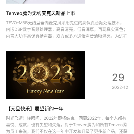
Tenveo腾为无线麦克风新品上市
TEVO-M5B无线型全向麦克风采用先进的高保真音频处理技术，
内嵌DSP数字音频处理器，高音清亮，低音浑厚，再现真实音色；
内置大功率高保真扬声器，双方或多方通话声音清晰洪亮，为远程
会议呈现身临其境的沉浸式体验。 4阵列式智能AI全指向数字麦克
风，6米拾音半径，可实现 360° 全方位拾音，无死角覆盖中小型
会议室；搭载智
29
2022-12
【元旦快乐】展望新的一年
时光飞逝！转眼间，2022年即将结束。回顾2022年，每个人都有
喜悦、成就，也有失望和失落。对于Tenveo腾为和所有Tenveo腾
为员工来说，我们不仅在这一年中开发和升级了更多新产品，还获