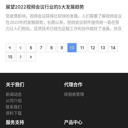
展望2022视频会议行业的5大发展趋势
受疫情影响，视频会议获得比较快的发展。人们需要了解视频会议
在2022年的发展趋势。长期以来，视频会议软件提供商一直在努
力让人们相信，这项技术已经为远程工作和协作做好了准备，并且
已经发展到可以处理日常业务的地步。近年来，随着越来越的管理
者和员工意识到，他们在家远程工作的工作效率与在办公室里的工
作效率一样高，向这种更灵活的
6
7
8
9
10
11
12
13
14
15
关于我们
代理合作
新闻动态
经销商管理
公司介绍
联系我们
资料下载
服务支持
产品中心