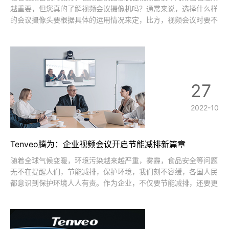
越重要，但您真的了解视频会议摄像机吗？通常来说，选择什么样
的会议摄像头要根据具体的运用情况来定，比方，视频会议时要不
要全会场摄入？要不要对发言人进行特写？标清还是高清？会议室
的面积有多大？要不要进行吊装？这些基本需要确定后再去比照价
位，外观、性能参数等。能够从一
27
2022-10
Tenveo腾为：企业视频会议开启节能减排新篇章
随着全球气候变暖，环境污染越来越严重，雾霾，食品安全等问题
无不在提醒人们，节能减排，保护环境，我们刻不容缓，各国人民
都意识到保护环境人人有责。作为企业，不仅要节能减排，还要更
好的保护好员工的身心健康。那么，企业又如何才能做到节能减
排，节省工作出差成本，保护好企业员工呢?随着视频会议的出
现，受到了很多企业的应用，不仅仅提