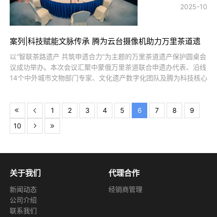
2025-10
案列|科技赋能文脉传承 腾为云台摄像机助力万里茶道遗
产保护圆桌会议召开
以“智联茶路遗产 共筑申遗合力”为主题的万里茶道遗产保护圆桌会
议成功举办。本次会议汇聚中蒙俄万里茶道联合申遗办代表、沿线
14个中外城市文物部门专家、文化遗产数字化团队及腾为科技核心
研发人员，借由腾为云台摄像机的技术支撑，实现跨地域高效研
讨，共商线性文化遗产保护与申遗推进策略。作为中蒙俄联合申报
的世界文化遗产项目，万里茶
1
2
3
4
5
6
7
8
9
10
关于我们
代理合作
新闻动态
经销商管理
公司介绍
联系我们