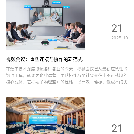
配
21
2025-10
视频会议：重塑连接与协作的新范式
在数字技术深度渗透各行各业的今天，视频会议已从最初应急性的
沟通工具，转变为企业运营、团队协作乃至社会交往中不可或缺的
核心载体。它打破了物理空间的桎梏，以高效、便捷、低成本的优
势，重塑了人与人之间的连接方式，为工作与生活注入了全新活
力。视频会议的核心价值，在于对“效率”的极致赋能。对于企业而
言，跨地域协作曾是困扰发展的痛
21