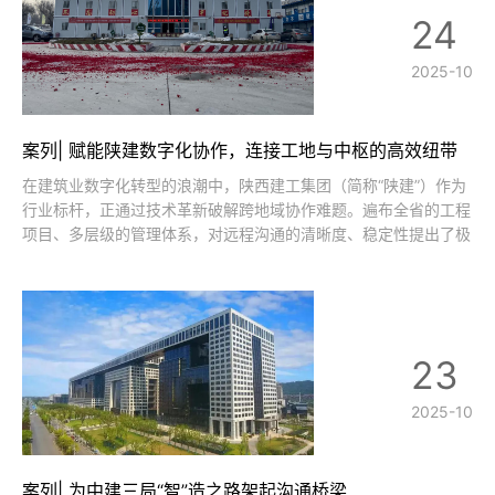
24
2025-10
案列| 赋能陕建数字化协作，连接工地与中枢的高效纽带
在建筑业数字化转型的浪潮中，陕西建工集团（简称“陕建”）作为
行业标杆，正通过技术革新破解跨地域协作难题。遍布全省的工程
项目、多层级的管理体系，对远程沟通的清晰度、稳定性提出了极
高要求。腾为（Tenveo）会议摄像头凭借硬核技术实力与场景适
配能力，成为陕建优化会议体验、提升管理效能的重要助力，为建
筑企业数字化协作树立了实
23
2025-10
案列| 为中建三局“智”造之路架起沟通桥梁