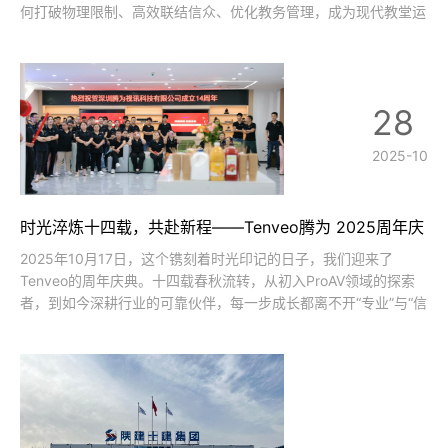
何打破物理限制、高效联结信众、优化教务管理，成为现代教堂运
营的重要课题。腾为摄像机以“交互+传播+管理”的多维能力，为教
堂搭建起无边界的心灵沟通桥梁，成为信仰服务与社群运营的科技
助力。沉浸交互：让信仰联结
28
2025-10
时光淬炼十四载，共赴新程——Tenveo腾为 2025周年庆
典致敬每一位同行者
2025年10月17日，这个镌刻着时光印记的日子，我们迎来了
Tenveo的周年庆典。十四载春秋流转，从初入ProAV领域的探索
者，到如今深耕行业的可靠伙伴，每一步成长都离不开“专业”与“信
任”的支撑，也离不开每一位同行者的携手相伴。回望这十四年，
Tenveo始终以“用技术打破沟通边界”为初心。从第一套定制化
ProAV解