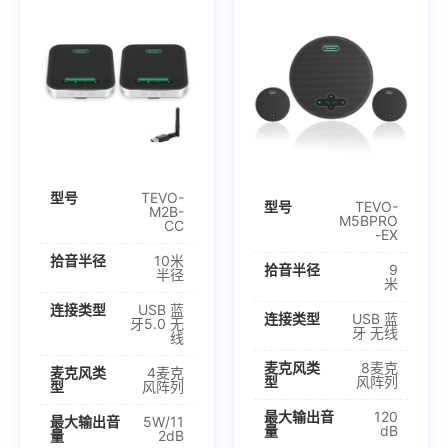
型号
TEVO-
型号
TEVO-
M2B-
M5BPRO
CC
-EX
拾音半径
10米
拾音半径
9
半径
米
连接类型
USB 蓝
连接类型
USB 蓝
牙5.0 无
牙 无线
线
麦克风类
8麦克
麦克风类
4麦克
型
风阵列
型
风阵列
最大输出音
120
最大输出音
5W/11
量
dB
量
2dB