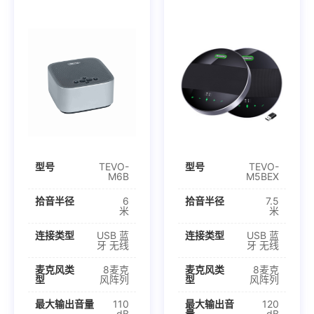
型号
TEVO-
型号
TEVO-
M6B
M5BEX
拾音半径
6
拾音半径
7.5
米
米
连接类型
USB 蓝
连接类型
USB 蓝
牙 无线
牙 无线
麦克风类
8麦克
麦克风类
8麦克
型
风阵列
型
风阵列
最大输出音量
110
最大输出音
120
dB
量
dB