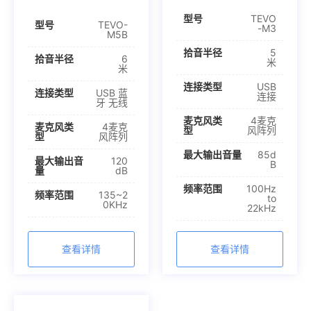
型号
TEVO
型号
TEVO-
-M3
M5B
拾音半径
5
拾音半径
6
米
米
连接类型
USB
连接类型
USB 蓝
连接
牙 无线
麦克风类
4麦克
麦克风类
4麦克
型
风阵列
型
风阵列
最大输出音量
85d
最大输出音
120
B
量
dB
频率范围
100Hz
频率范围
135~2
to
0KHz
22kHz
查看详情
查看详情