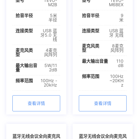
型号
TEVO-
型号
TEVO-
M2B
M6BEX
拾音半径
5米
拾音半径
9
半径
米
连接类型
USB 蓝
连接类型
USB 蓝
牙5.0 无
牙 无线
线
麦克风类
8麦克
麦克风类
4麦克
型
风阵列
型
风阵列
最大输出音量
110
最大输出音
5W/11
dB
量
2dB
频率范围
100Hz
频率范围
100Hz -
~20KH
20kHz
z
查看详情
查看详情
蓝牙无线会议全向麦克风
蓝牙无线会议全向麦克风